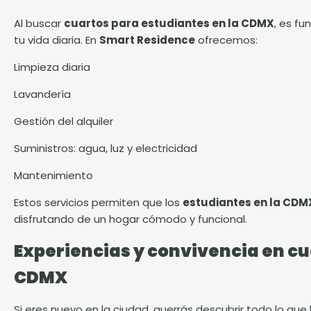
Al buscar
cuartos para estudiantes en la CDMX
, es fu
tu vida diaria. En
Smart Residence
ofrecemos:
Limpieza diaria
Lavandería
Gestión del alquiler
Suministros: agua, luz y electricidad
Mantenimiento
Estos servicios permiten que los
estudiantes en la CDM
disfrutando de un hogar cómodo y funcional.
Experiencias y convivencia en cu
CDMX
Si eres nuevo en la ciudad, querrás descubrir todo lo que