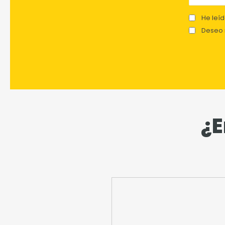
He leíd
Deseo r
¿E