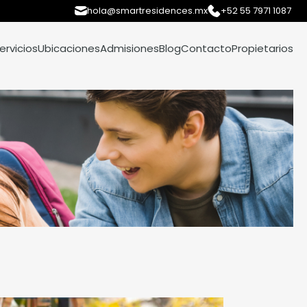
hola@smartresidences.mx
+52 55 7971 1087
ervicios
Ubicaciones
Admisiones
Blog
Contacto
Propietarios