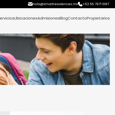
hola@smartresidences.mx
+52 55 7971 1087
ervicios
Ubicaciones
Admisiones
Blog
Contacto
Propietarios