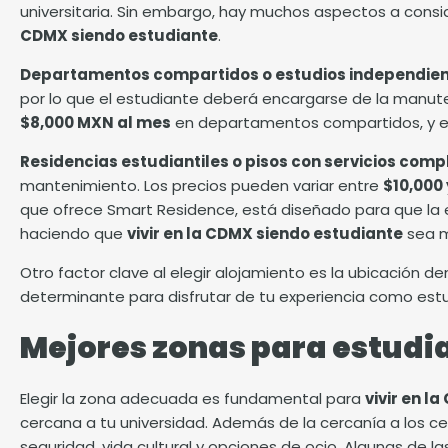
universitaria. Sin embargo, hay muchos aspectos a conside
CDMX siendo estudiante
.
Departamentos compartidos o estudios independien
por lo que el estudiante deberá encargarse de la manuten
$8,000 MXN al mes
en departamentos compartidos, y 
Residencias estudiantiles o pisos con servicios comp
mantenimiento. Los precios pueden variar entre
$10,000
que ofrece
Smart Residence
, está diseñado para que la
haciendo que
vivir en la CDMX siendo estudiante
sea m
Otro factor clave al elegir alojamiento es la ubicación de
determinante para disfrutar de tu experiencia como est
Mejores zonas para estudi
Elegir la zona adecuada es fundamental para
vivir en l
cercana a tu universidad. Además de la cercanía a los ce
seguridad, vida cultural y opciones de ocio. Algunas de 