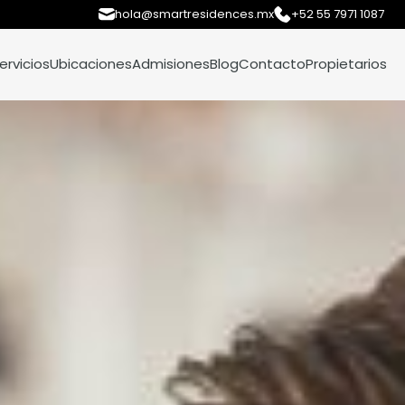
hola@smartresidences.mx
+52 55 7971 1087
ervicios
Ubicaciones
Admisiones
Blog
Contacto
Propietarios