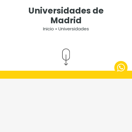
Universidades de
Madrid
Inicio
»
Universidades
Universidades de Madrid
donde estudian nuestros
alumnos
En Smart Residences, modelo de residencia para
estudiantes en Madrid, viven distintos perfiles de