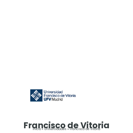
Francisco de Vitoria
Inicio
»
Universidades
»
Francisco de Vitoria